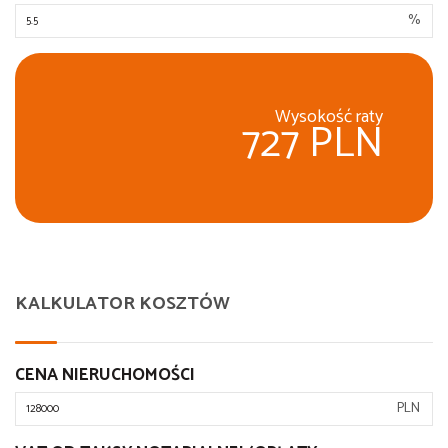
%
Wysokość raty
727 PLN
KALKULATOR KOSZTÓW
CENA NIERUCHOMOŚCI
PLN