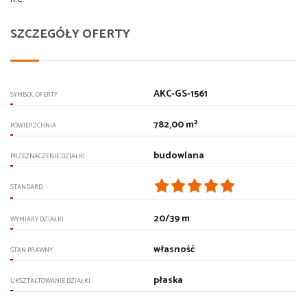
SZCZEGÓŁY OFERTY
AKC-GS-1561
SYMBOL OFERTY
782,00 m²
POWIERZCHNIA
budowlana
PRZEZNACZENIE DZIAŁKI
STANDARD
20/39 m
WYMIARY DZIAŁKI
własność
STAN PRAWNY
płaska
UKSZTAŁTOWANIE DZIAŁKI