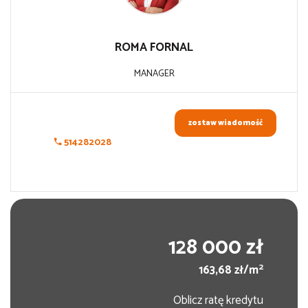
ROMA
FORNAL
MANAGER
zostaw wiadomość
514282028
128 000 zł
2
163,68 zł/m
Oblicz ratę kredytu