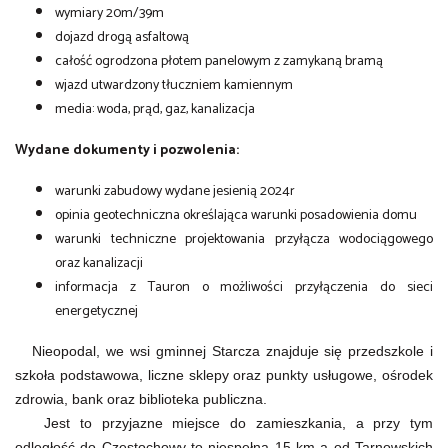
wymiary 20m/39m
dojazd drogą asfaltową
całość ogrodzona płotem panelowym z zamykaną bramą
wjazd utwardzony tłuczniem kamiennym
media: woda, prąd, gaz, kanalizacja
Wydane dokumenty i pozwolenia:
warunki zabudowy wydane jesienią 2024r
opinia geotechniczna określająca warunki posadowienia domu
warunki techniczne projektowania przyłącza wodociągowego
oraz kanalizacji
informacja z Tauron o możliwości przyłączenia do sieci
energetycznej
Nieopodal, we wsi gminnej Starcza znajduje się
przedszkole
i
szkoła podstawowa, liczne sklepy oraz punkty usługowe, ośrodek
zdrowia, bank oraz biblioteka publiczna.
Jest to przyjazne miejsce do zamieszkania, a przy tym
odległość do Częstochowy to niespełna 15 km a od Tarnowskich