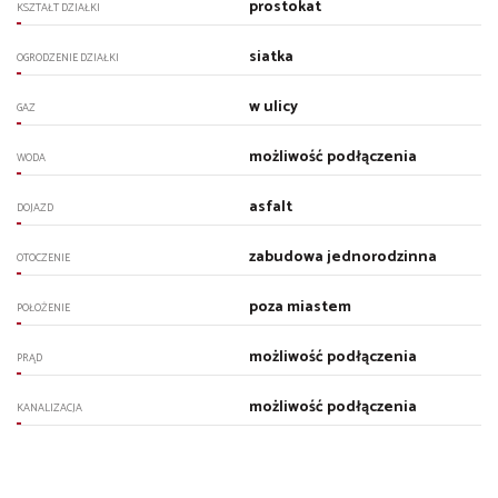
prostokat
KSZTAŁT DZIAŁKI
siatka
OGRODZENIE DZIAŁKI
w ulicy
GAZ
możliwość podłączenia
WODA
asfalt
DOJAZD
zabudowa jednorodzinna
OTOCZENIE
poza miastem
POŁOŻENIE
możliwość podłączenia
PRĄD
możliwość podłączenia
KANALIZACJA