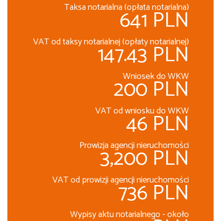
Taksa notarialna (opłata notarialna)
641 PLN
VAT od taksy notarialnej (opłaty notarialnej)
147.43 PLN
Wniosek do WKW
200 PLN
VAT od wniosku do WKW
46 PLN
Prowizja agencji nieruchomości
3,200 PLN
VAT od prowizji agencji nieruchomości
736 PLN
Wypisy aktu notarialnego - około