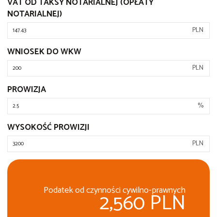
VAT OD TAKSY NOTARIALNEJ (OPŁATY
NOTARIALNEJ)
PLN
WNIOSEK DO WKW
PLN
PROWIZJA
%
WYSOKOŚĆ PROWIZJI
PLN
Podatek od czynności cywilno-prawnych
2,560 PLN