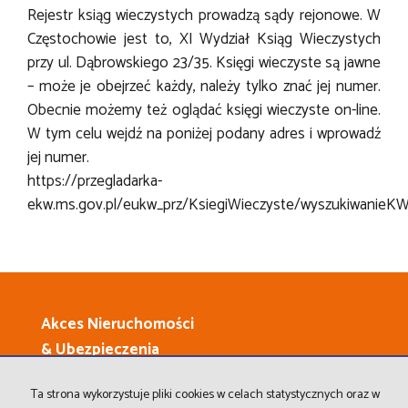
Rejestr ksiąg wieczystych prowadzą sądy rejonowe. W
Częstochowie jest to, XI Wydział Ksiąg Wieczystych
przy ul. Dąbrowskiego 23/35. Księgi wieczyste są jawne
– może je obejrzeć każdy, należy tylko znać jej numer.
Obecnie możemy też oglądać księgi wieczyste on-line.
W tym celu wejdź na poniżej podany adres i wprowadź
jej numer.
https://przegladarka-
ekw.ms.gov.pl/eukw_prz/KsiegiWieczyste/wyszukiwanieK
Akces Nieruchomości
& Ubezpieczenia
42-200 Częstochowa
Ta strona wykorzystuje pliki cookies w celach statystycznych oraz w
Al. Wojska Polskiego 118